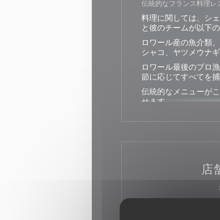
伝統的なフランス料理レ
料理に関しては、シェ
と彼のチームが以下の
ロワール産の魚介類、
シャコ、ヤツメウナギ
ロワール最後のプロ漁
節に応じてすべてを捕
伝統的なメニューがこ
せます
アレンジされたメニュ
も忘れません
豊富なテーブル、高品
豊富なワイン、そして
歩の出発点...
店
クラシックレストラン, フ
ビジ