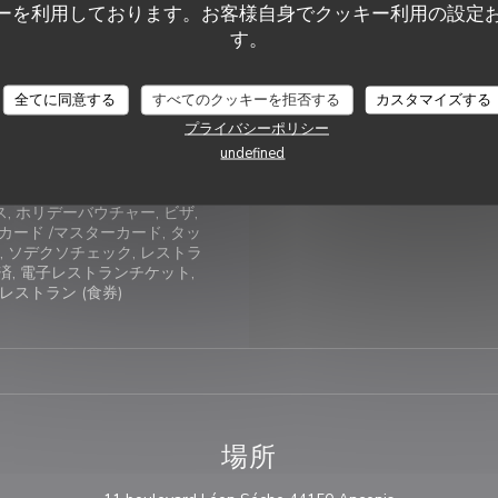
ーを利用しております。お客様自身でクッキー利用の設定
トラン, シーフードレストラ
す。
フード, 季節の料理, 取り除く
日曜日
12:
ービス
全てに同意する
すべてのクッキーを拒否する
カスタマイズする
の販売, , 食事をとる, 近くの公
/7オープン, 奪うシーフード, エ
プライバシーポリシー
トイレと障害者アクセス, 取り除
undefined
く
なお支払い方法
, ホリデーバウチャー, ビザ,
ロカード /マスターカード, タッ
 ソデクソチェック, レストラ
済, 電子レストランチケット,
・レストラン (食券)
場所