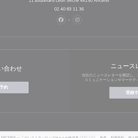
((新しいウィ
11 boulevard Léon Séche 44150 Ancenis
02 40 83 11 36
Facebook ((新しいウィンドウで開
Instagram ((新しいウィ
ニュース
い合わせ
当社のニュースレターを購読し、
コミュニケーションやマーケテ
予約
登録
((新しいウィンドウで開きます
((新しいウィンドウで
((新しい
HEUR À ANCENIS — このレストランウェブサイトの作成者
ZENCHEF
免責
利用規約
個人