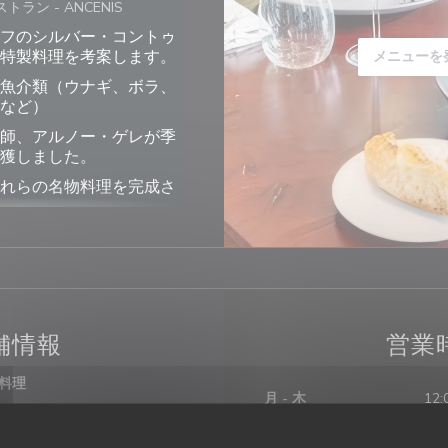
ストラン
-
ANCENIS
フのシルバー・コントゥ
特製料理を考案します。
メニューを
魚介類（ウナギ、ボラ、
など）
師、アルノー・ゲレが季
獲しました。
れらの名物料理を完成さ
ーで小さなお子様のこと
質の食材、数多くの種類
波止場に面した楽しい散
舗情報
営業
料理
月
-
木
12:
ランス語, シーフード, 地元の
食べ物
ネスタイプ
金
-
土
12: