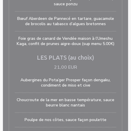
sauce ponzu
Bœuf Aberdeen de Pannecé en tartare, guacamole
de brocolis au tabasco d’algues bretonnes
Foie gras de canard de Vendée maison à l’Umeshu
Kaga, confit de prunes aigre-doux (sup menu 5.00€)
LES PLATS (au choix)
21,00 EUR
Aubergines du Pota’ger Prosper façon dengaku,
condiment de miso et cive
Choucroute de la mer en basse température, sauce
beurre blanc nantais
Poulpe de nos côtes, sauce façon poulette