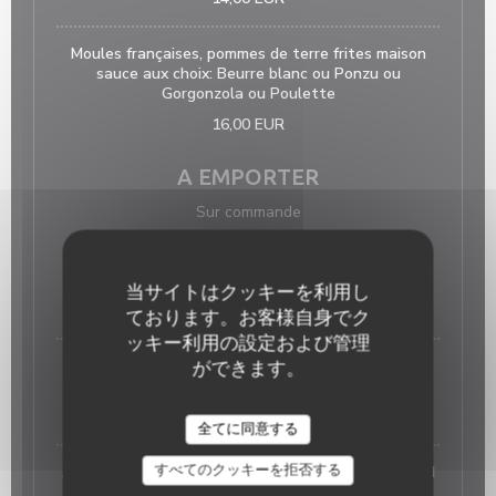
Moules françaises, pommes de terre frites maison
sauce aux choix: Beurre blanc ou Ponzu ou
Gorgonzola ou Poulette
16,00 EUR
A EMPORTER
Sur commande
ASSIETTE DE 6 HUITRES N°3 DE PEN-BÉ, MAISON
PICAUD
当サイトはクッキーを利用し
9,00 EUR
ております。お客様自身でク
ッキー利用の設定および管理
ASSIETTE DE 9 HUITRES N°3 DE PEN-BÉ, MAISON
ができます。
PICAUD
12,00 EUR
全てに同意する
すべてのクッキーを拒否する
ASSIETTE DE 12 HUITRES N°3 DE PEN-BÉ, MAISON
PICAUD