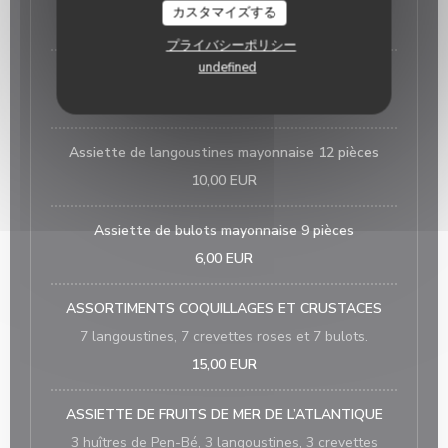
カスタマイズする
15,00 EUR
プライバシーポリシー
undefined
Assiette de crevettes mayonnaise 12 pièces
8,00 EUR
Assiette de langoustines mayonnaise 12 pièces
10,00 EUR
Assiette de bulots mayonnaise 9 pièces
6,00 EUR
ASSORTIMENTS COQUILLAGES ET CRUSTACES
7 langoustines, 7 crevettes roses et 7 bulots.
15,00 EUR
ASSIETTE DE FRUITS DE MER DE L’ATLANTIQUE
3 huîtres de Pen-Bé, 3 langoustines, 3 crevettes