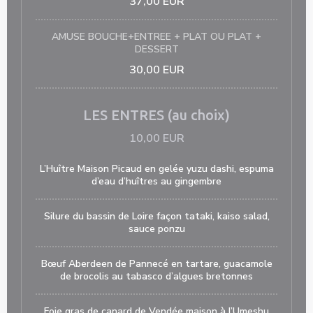
37,00 EUR
AMUSE BOUCHE+ENTREE + PLAT OU PLAT +
DESSERT
30,00 EUR
LES ENTRES (au choix)
10,00 EUR
L’Huître Maison Picaud en gelée yuzu dashi, espuma
d’eau d’huîtres au gingembre
Silure du bassin de Loire façon tataki, kaiso salad,
sauce ponzu
Bœuf Aberdeen de Pannecé en tartare, guacamole
de brocolis au tabasco d’algues bretonnes
Foie gras de canard de Vendée maison à l’Umeshu