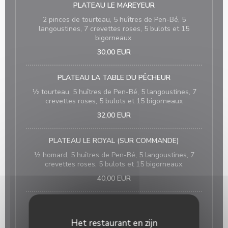
PLATEAU LE MAREYEUR
2 pinces de tourteau, 5 huîtres de Pen-Bé, 5
langoustines, 7 crevettes roses, 5 bulots et 15
bigorneaux.
30,00 EUR
PLATEAU LA TABLE DU PÊCHEUR
½ tourteau, 5 huîtres de Pen-Bé, 5 langoustines, 7
crevettes roses, 5 bulots et 15 bigorneaux
32,00 EUR
PLATEAU LE ROYAL (SUR COMMANDE)
½ homard, 5 huîtres de Pen-Bé, 5 langoustines, 7
crevettes roses, 5 bulots et 15 bigorneaux.
40,00 EUR
Moules françaises cuites à la marinière, pommes de
terre frites maison
Het restaurant en zijn
14,00 EUR