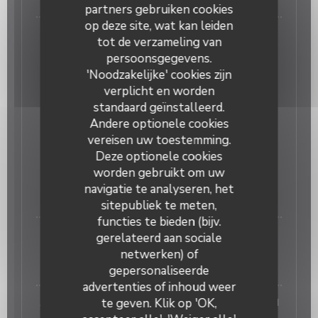
partners gebruiken cookies
op deze site, wat kan leiden
Moules françaises, pommes de terre frites maison
tot de verzameling van
sauce aux choix: Beurre blanc ou Ponzu ou
persoonsgegevens.
Gorgonzola ou Poulette
'Noodzakelijke' cookies zijn
16,00 EUR
verplicht en worden
standaard geïnstalleerd.
A EMPORTER
Andere optionele cookies
Sur commande
vereisen uw toestemming.
Deze optionele cookies
ASSIETTE DE 6 HUITRES N°3 DE PEN-BÉ, MAISON
worden gebruikt om uw
PICAUD
navigatie te analyseren, het
9,00 EUR
sitepubliek te meten,
functies te bieden (bijv.
ASSIETTE DE 9 HUITRES N°3 DE PEN-BÉ, MAISON
gerelateerd aan sociale
PICAUD
netwerken) of
12,00 EUR
gepersonaliseerde
advertenties of inhoud weer
te geven. Klik op 'OK,
ASSIETTE DE 12 HUITRES N°3 DE PEN-BÉ, MAISON
PICAUD