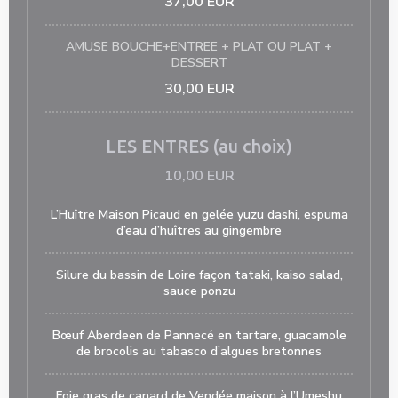
37,00 EUR
AMUSE BOUCHE+ENTREE + PLAT OU PLAT +
DESSERT
30,00 EUR
LES ENTRES (au choix)
10,00 EUR
L’Huître Maison Picaud en gelée yuzu dashi, espuma
d’eau d’huîtres au gingembre
Silure du bassin de Loire façon tataki, kaiso salad,
sauce ponzu
Bœuf Aberdeen de Pannecé en tartare, guacamole
de brocolis au tabasco d’algues bretonnes
Foie gras de canard de Vendée maison à l’Umeshu