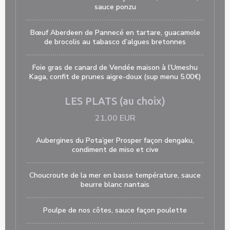
sauce ponzu
Bœuf Aberdeen de Pannecé en tartare, guacamole
de brocolis au tabasco d’algues bretonnes
Foie gras de canard de Vendée maison à l’Umeshu
Kaga, confit de prunes aigre-doux (sup menu 5.00€)
LES PLATS (au choix)
21,00 EUR
Aubergines du Pota’ger Prosper façon dengaku,
condiment de miso et cive
Choucroute de la mer en basse température, sauce
beurre blanc nantais
Poulpe de nos côtes, sauce façon poulette