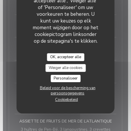
accepteer alle', 'Weiger alle'
of 'Personaliseer' om uw
15,00 EUR
voorkeuren te beheren. U
kunt uw keuzes op elk
Assiette de crevettes mayonnaise 12 pièces
moment wijzigen door op het
8,00 EUR
cookiepictogram linksonder
op de sitepagina's te klikken.
Assiette de langoustines mayonnaise 12 pièces
10,00 EUR
OK, accepteer alle
Assiette de bulots mayonnaise 9 pièces
Weiger alle cookies
6,00 EUR
Personaliseer
Beleid voor de bescherming van
ASSORTIMENTS COQUILLAGES ET CRUSTACES
persoonsgegevens
7 langoustines, 7 crevettes roses et 7 bulots.
Cookiebeleid
15,00 EUR
ASSIETTE DE FRUITS DE MER DE L’ATLANTIQUE
3 huîtres de Pen-Bé, 3 langoustines, 3 crevettes