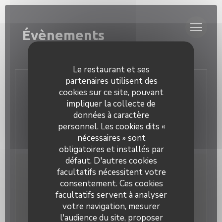
Personnalisation de vos choix en matière de cookies
Évènements
Le restaurant et ses
partenaires utilisent des
Nous contacter
cookies sur ce site, pouvant
impliquer la collecte de
données à caractère
Réserver
personnel. Les cookies dits «
nécessaires » sont
obligatoires et installés par
défaut. D'autres cookies
facultatifs nécessitent votre
Newsletter
*
consentement. Ces cookies
Inscrivez-vous à notre lettre d'information pour recevoir
facultatifs servent à analyser
des communications personnalisées et des offres
votre navigation, mesurer
marketing par courriel.
l'audience du site, proposer