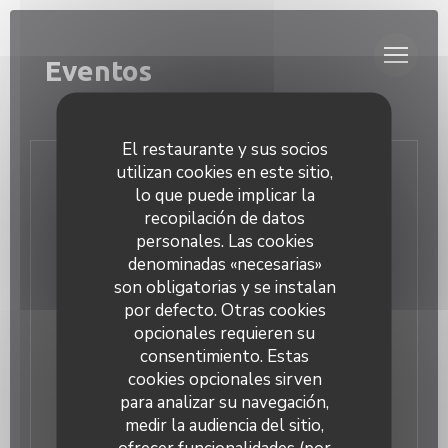
Personalización de sus opciones de cookies
Eventos
El restaurante y sus socios
utilizan cookies en este sitio,
Contacto
lo que puede implicar la
recopilación de datos
personales. Las cookies
Reservar una mesa
denominadas «necesarias»
son obligatorias y se instalan
por defecto. Otras cookies
opcionales requieren su
Manténgase al día
*
consentimiento. Estas
cookies opcionales sirven
Suscríbase a nuestro boletín para recibir comunicaciones
personalizadas y ofertas de marketing por correo
para analizar su navegación,
electrónico.
medir la audiencia del sitio,